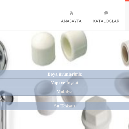
ANASAYFA
KATALOGLAR
Ürünlerimiz
Boya ürünlerimiz
Yapı ve İnşaat
Mobilya
<
Su Tesisatı