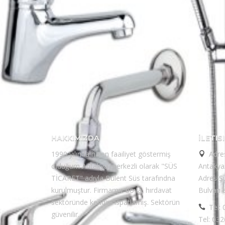
HAKKIMIZDA
İLETIS
1990 yılında halen faailiyet göstermiş
Adre
olduğum Antakya merkezli olarak "SÜS
Antaky
TİCARET" adıyla Bülent Süs tarafındna
Adres Şu
kurulmuştur. Firmamız boya, hırdavat
Bulvarı
sektöründe kendini ispatlamış. Sektörün
Tel:
güvenilir...
Tel: 032