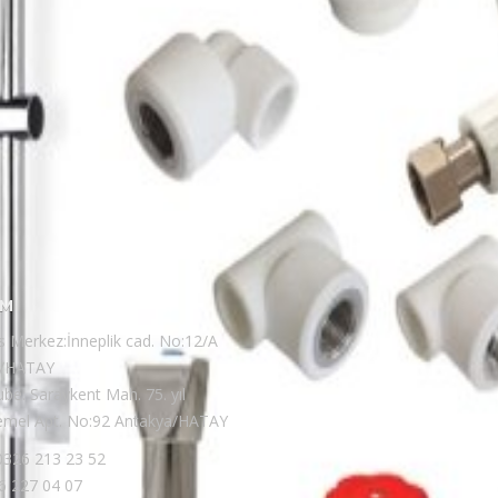
IM
s Merkez:İnneplik cad. No:12/A
a/HATAY
be: Saraykent Mah. 75. yıl
 emel Apt. No:92 Antakya/HATAY
 0326 213 23 52
6 227 04 07