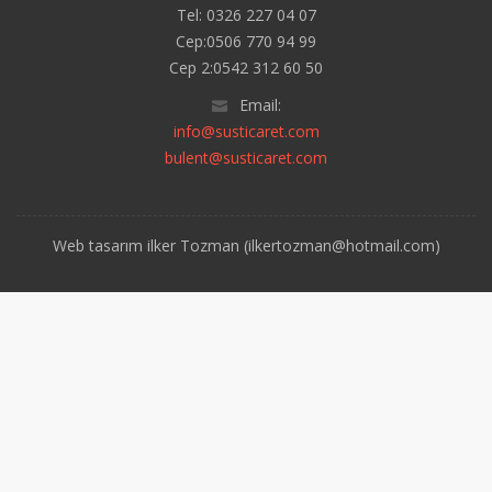
Tel: 0326 227 04 07
Cep:0506 770 94 99
Cep 2:0542 312 60 50
Email:
info@susticaret.com
bulent@susticaret.com
Web tasarım ilker Tozman (ilkertozman@hotmail.com)