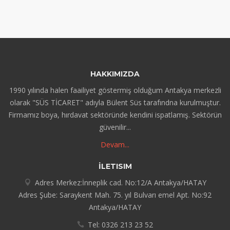
HAKKIMIZDA
1990 yılında halen faailiyet göstermiş olduğum Antakya merkezli
olarak "SÜS TİCARET" adıyla Bülent Süs tarafındna kurulmuştur.
Firmamız boya, hırdavat sektöründe kendini ispatlamış. Sektörün
güvenilir...
Devam...
İLETISIM
Adres Merkez:İnneplik cad. No:12/A Antakya/HATAY
Adres Şube: Saraykent Mah. 75. yıl Bulvarı emel Apt. No:92
Antakya/HATAY
Tel: 0326 213 23 52